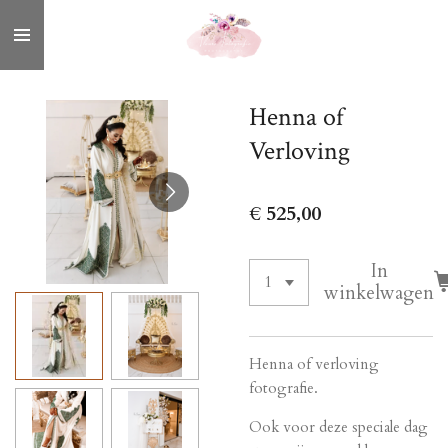
Ga
direct
naar
de
Henna of
hoofdinhoud
Verloving
€ 525,00
In
winkelwagen
Henna of verloving
fotografie.
Ook voor deze speciale dag