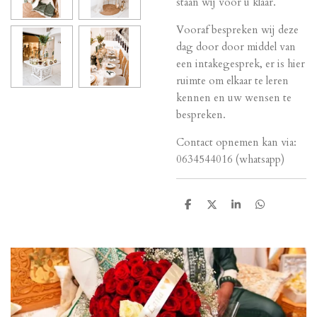
staan wij voor u klaar.
Vooraf bespreken wij deze
dag door door middel van
een intakegesprek, er is hier
ruimte om elkaar te leren
kennen en uw wensen te
bespreken.
Contact opnemen kan via:
0634544016 (whatsapp)
D
D
S
D
e
e
h
e
l
e
a
l
e
l
r
e
n
e
n