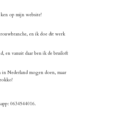
 het kijken op mijn website!
 trouwbranche, en ik doe dit werk
, en vanuit daar ben ik de bruiloft
en in Nederland mogen doen, maar
arokko!
sapp: 0634544016.