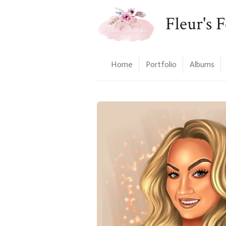
Ga
Fleur's F
direct
naar
de
hoofdinhoud
Home
Portfolio
Albums